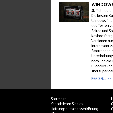
Windows
Mathias Je
Die besten Ka
Windows Phon
das Testen ve
Seiten und Sp
Kasinos festg
Versionen auc
interessant z
Smartphone z
Unterhaltungs
hoch und die G
Windows Phon
sind super deta
READ ALL >>
Startseite
Kontaktieren Sie uns
G
Haftungsausschlusserklärung
O