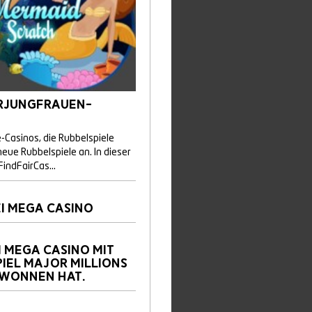
erjungfrauen-
e-Casinos, die Rubbelspiele
neue Rubbelspiele an. In dieser
indFairCas...
ei Mega Casino
ei Mega Casino mit
iel Major Millions
ewonnen hat.