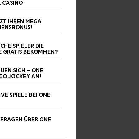
a Casino
tzt Ihren Mega
mensbonus!
he Spieler die
le gratis bekommen?
uen sich – One
ngo Jockey an!
ve Spiele bei One
 Fragen über One