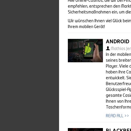
Alle Online-Casinos, die wir bei Fi
empfehlen, entsprechen den Marktv
Sicherheitsmaßnahmen ein, um die 
Wir wünschen Ihnen viel Glück beim
Ihrem mobilen Gerät!
Android
Mathias Je
In der mobile
seines breite
Player. Viele
haben ihre Ca
entwickelt. S
Benutzerfreun
Glücksspiel-A
gesamte Casi
Ihnen von Ihre
Taschenforma
READ ALL >>
Blackbe