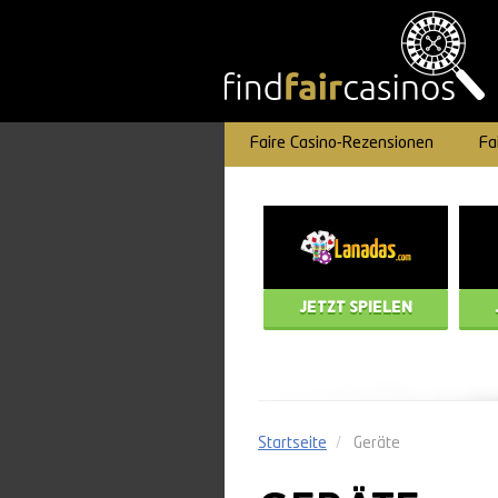
Faire Casino-Rezensionen
Fa
JETZT SPIELEN
Startseite
Geräte
JETZT SPIELEN