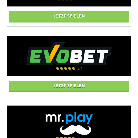
JETZT SPIELEN
4.7
JETZT SPIELEN