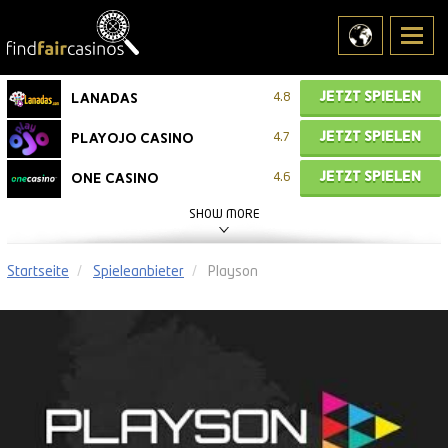
Toggle
Toggl
language
navig
JETZT SPIELEN
Lanadas
4.8
JETZT SPIELEN
PlayOjo Casino
4.7
JETZT SPIELEN
One Casino
4.6
SHOW MORE
JETZT SPIELEN
Jackie Jackpot
4.5
JETZT SPIELEN
Winner`s Magic
4.5
Startseite
Spieleanbieter
Playson
JETZT SPIELEN
BetitOn Spielbank
4.4
JETZT SPIELEN
Lucky Thrillz
4.5
JETZT SPIELEN
Evolve
4.3
JETZT SPIELEN
Gratorama Casino
4.6