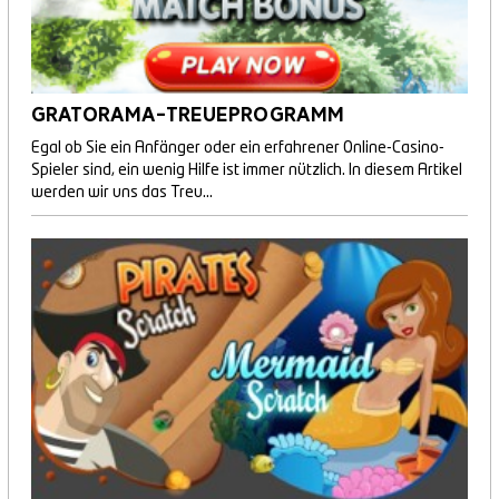
Gratorama-Treueprogramm
Egal ob Sie ein Anfänger oder ein erfahrener Online-Casino-
Spieler sind, ein wenig Hilfe ist immer nützlich. In diesem Artikel
werden wir uns das Treu...