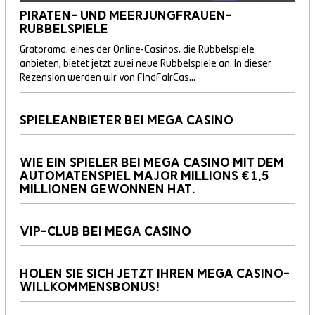
Piraten- und Meerjungfrauen-
Rubbelspiele
Gratorama, eines der Online-Casinos, die Rubbelspiele
anbieten, bietet jetzt zwei neue Rubbelspiele an. In dieser
Rezension werden wir von FindFairCas...
Spieleanbieter bei Mega Casino
Wie ein Spieler bei Mega Casino mit dem
Automatenspiel Major Millions €1,5
Millionen gewonnen hat.
VIP-Club bei Mega Casino
Holen Sie sich jetzt Ihren Mega Casino-
Willkommensbonus!